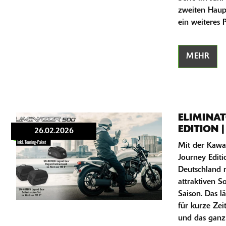
zweiten Haup
ein weiteres
MEHR
ELIMINA
EDITION 
26.02.2026
Mit der Kawa
Journey Editi
Deutschland 
attraktiven S
Saison. Das l
für kurze Zei
und das ganz