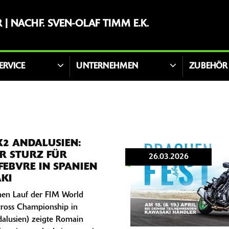
| NACHF. SVEN-OLAF TIMM E.K.
ERVICE
UNTERNEHMEN
ZUBEHÖR
2 ANDALUSIEN:
R STURZ FÜR
26.03.2026
EBVRE IN SPANIEN
KI
hen Lauf der FIM World
oss Championship in
alusien) zeigte Romain