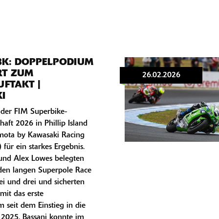
K: DOPPELPODIUM
RT ZUM
26.02.2026
FTAKT |
I
 der FIM Superbike-
haft 2026 in Phillip Island
imota by Kawasaki Racing
für ein starkes Ergebnis.
 und Alex Lowes belegten
en langen Superpole Race
ei und drei und sicherten
it das erste
seit dem Einstieg in die
 2025. Bassani konnte im