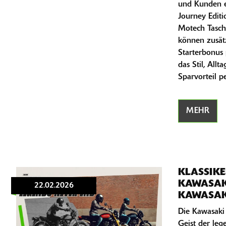
und Kunden e
Journey Edit
Motech Tasch
können zusät
Starterbonus 
das Stil, Allt
Sparvorteil pe
MEHR
KLASSIKE
KAWASAKI
22.02.2026
KAWASAK
Die Kawasaki
Geist der leg