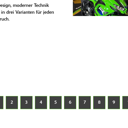
Design, moderner Technik
 in drei Varianten für jeden
ruch.
2
3
4
5
6
7
8
9