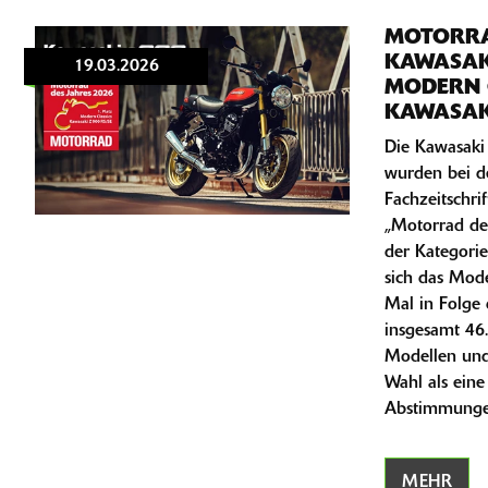
MOTORRA
KAWASAKI
19.03.2026
MODERN C
KAWASAK
Die Kawasak
wurden bei d
Fachzeitschr
„Motorrad des
der Kategorie
sich das Mode
Mal in Folge 
insgesamt 46
Modellen und 
Wahl als eine
Abstimmunge
MEHR