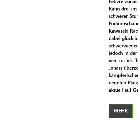
Febvre zunäch
Rang drei im 
schwerer Stu
Podiumschanc
Kawasaki Rac
dabei glückli
schwerwiegend
jedoch in de
vier zurück. 
Jonass überze
kämpferische
neunten Platz
aktuell auf G
MEHR