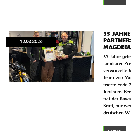
35 JAHRE
PARTNER
12.03.2026
MAGDEBU
35 Jahre gele
familiärer Zu
verwurzelte M
Team von Mo
feierte Ende
Jubiläum. Be
trat der Kawas
Kraft, nur w
deutschen Wi