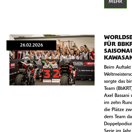
MEHR
WORLDSB
FÜR BBK
26.02.2026
SAISONAU
KAWASAK
Beim Auftakt
Weltmeistersc
sorgte das b
Team (BbKRT) 
Axel Bassani
im zehn Rund
die Plätze zw
dem Team dam
Doppelpodium 
Serie im Jahr