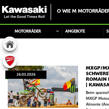
O WIE M MOTORRÄDER 
MOTORRÄDER
ANGEBOTE
S
MXGP/MX
SCHWERE
26.03.2026
ROMAIN F
| KAWASA
Beim spanisc
MXGP Motocr
Almonte (And