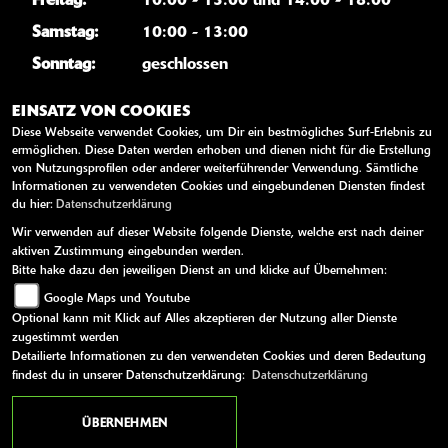
Freitag:
10:00 - 13:00 und 14:00 - 18:00
Samstag:
10:00 - 13:00
Sonntag:
geschlossen
Außerhalb der gesetzlichen Öffnungszeiten kein
EINSATZ VON COOKIES
Verkauf, keine Beratung, keine Probefahrten.
Diese Webseite verwendet Cookies, um Dir ein bestmögliches Surf-Erlebnis zu
ermöglichen. Diese Daten werden erhoben und dienen nicht für die Erstellung
von Nutzungsprofilen oder anderer weiterführender Verwendung. Sämtliche
WEITERE LINKS
Informationen zu verwendeten Cookies und eingebundenen Diensten findest
du hier:
Datenschutzerklärung
Youtube
Wir verwenden auf dieser Website folgende Dienste, welche erst nach deiner
Kawasaki News
aktiven Zustimmung eingebunden werden.
Kawasaki Handbücher
Bitte hake dazu den jeweiligen Dienst an und klicke auf Übernehmen:
Google Maps und Youtube
Kawasaki Bekleidung
Optional kann mit Klick auf Alles akzeptieren der Nutzung aller Dienste
Kawasaki Merchandise
zugestimmt werden
Detailierte Informationen zu den verwendeten Cookies und deren Bedeutung
findest du in unserer Datenschutzerklärung:
Datenschutzerklärung
AGB
Impressum
Datenschutz
Disclaimer
Barrierefreiheit
ÜBERNEHMEN
powered by 1000PS